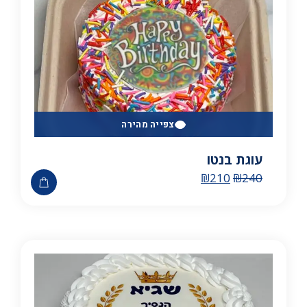
צפייה מהירה
עוגת בנטו
₪
210
₪
240