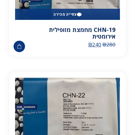
צפייה מהירה
CHN-19 מחמצת מזופילית
אירומטית
₪
240
₪
280