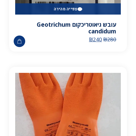
צפייה מהירה
עובש גיאוטריכקום Geotrichum
candidum
₪
240
₪
280