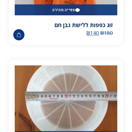
צפייה מהירה
זוג כפפות ללישת גבן חם
₪
140
₪
180