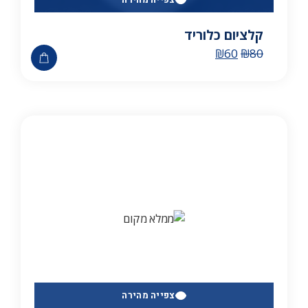
קלציום כלוריד
₪
60
₪
80
צפייה מהירה