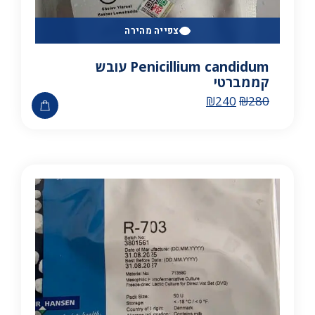
צפייה מהירה
Penicillium candidum עובש
קממברטי
₪
240
₪
280