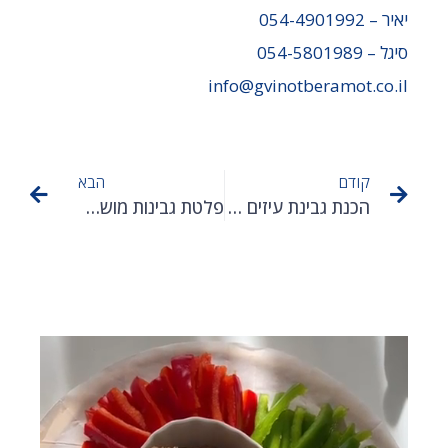
יאיר –
054-4901992
סיגל –
054-5801989
info@gvinotberamot.co.il
קודם
הבא
הכנת גבינת עיזים ביתית – מה חשוב לדעת
פלטת גבינות מושלמת: טיפים והמלצות להכנה ועיצוב