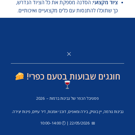
ציוד מקצועי:
הסדנה מספקת את כל הציוד הנדרש,
כך שתוכלו להתנסות עם כלים מקצועיים ואיכותיים.
חוויה מהנה:
האווירה בסדנה תומכת ומעודדת,
ותוכלו ללמוד יחד עם חובבי גבינה אחרים וליהנות
מחוויה משותפת.
הכירו אותנו – גבינות
ברמות
חוגגים שבועות בטעם כפרי!
אנחנו, יאיר וסיגל, הפכנו את התשוקה לגבינות למקצוע.
לאחר שנים של למידה והתמחות בארץ ובעולם, אנחנו
פסטיבל הכפר של גבינות ברמות – 2026
מביאים את הידע והניסיון שלנו אליכם.
בסדנאות שלנו
נחשוף בפניכם את כל הסודות של הכנת גבינות ביתיות
גבינות גורמה, יין בוטיק, בירה ומאפים, דוכני אמנות, דיר עיזים, פינות יצירה.
איכותיות ונספק שלל חוויות נוספות מעולמן של
📅 22/05/2026 | 🕘 14:00–10:00
הגבינות.