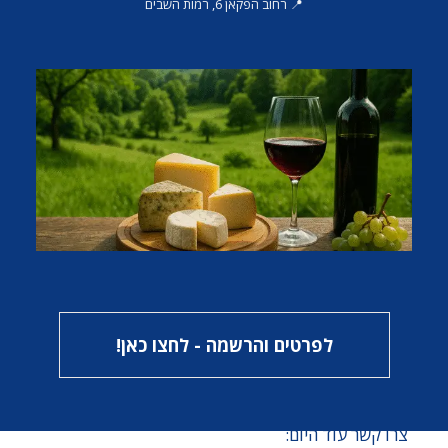
הסדנאות שלנו מציעות:
📍 רחוב הפקאן 6, רמות השבים
למידה מעשית והתנסות אישית.
אווירה משפחתית וחמה.
התאמה לגילאיים משתנים, הרכב ורמת ניסיון.
מפגש עם אוהבי גבינות נוספים.
בואו להתנסות איתנו
גבינה לבנה היא רק התחלה במסע מרתק בעולם
הגבינות. בסדנאות שלנו תלמדו על המגוון העצום של
גבינות, טכניקות הכנה שונות, ואפשרויות אינסופיות
ליצירה קולינרית.
לפרטים והרשמה - לחצו כאן!
רוצים לגלות את הקסם של הכנת גבינה לבנה ביתית?
הצטרפו אלינו לסדנה חוויתית ומעשירה.
צרו קשר עוד היום: