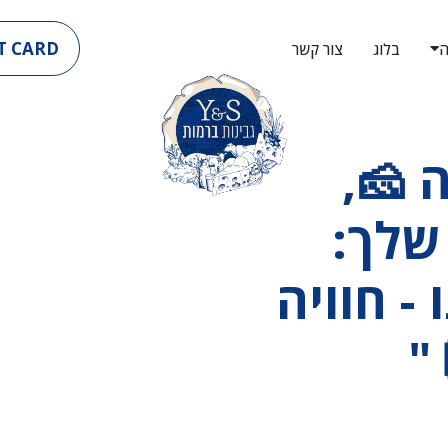
T CARD
ה
בלוג
צור קשר
 🧀,
שלך:
- חוויה
"