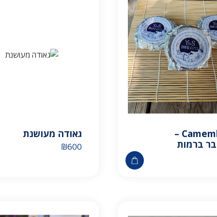
Camembert –
גאודה מעושנת
ר ברמות
₪
600