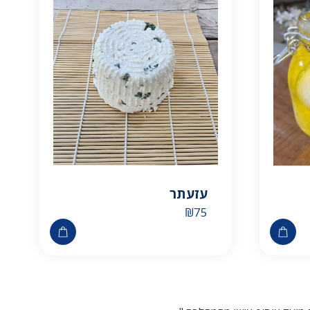
עזעתר
₪
75