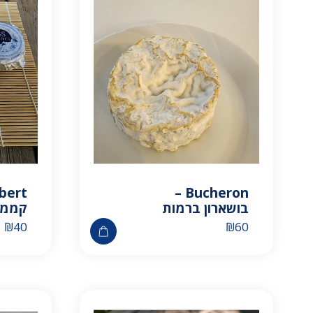
Bucheron –
בושארון ברמות
קממב
₪
40
₪
60