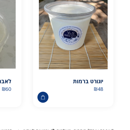
יוגורט ברמות
לאבנ
₪
60
₪
48