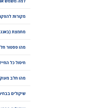
למה משמש אנז
מקורות להפקת
מחמצת (באנגלית: Culture) – החיידקים הטובים 
מהו פסטור חל
חיסול כל החיי
מהו חלב מעוקר
שיקולים בבחי