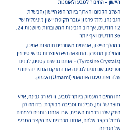
היישון – החיבור לטבע ולאומנות
השלב הקסום והארוך ביותר הוא היישון (הבשלת
הגבינה). גלגל פרמזן עובר תקופת יישון מינימלית של
12 חודשים, אך רוב הגבינות המשובחות מיושנות 24,
36 חודשים ואף יותר.
במהלך היישון, אנזימים משחררים חומצות אמינו,
והחלבון מתפרק. התוצאה היא היווצרות גבישי טירוזין
(Tyrosine Crystals) – אותם גבישים קטנים, לבנים
ופריכים, שנותנים לגבינה את המרקם הגרגירי והייחודי
שלה ואת טעם האומאמי (Umami) העמוק.
זהו החיבור העמוק ביותר לטבע, זו לא רק גבינה, אלא
תוצר של זמן, סבלנות וסביבה מבוקרת. בדומה לגן
הירק שלנו ברמות השבים, שבו אנחנו נותנים לצמחים
לגדול בקצב שלהם, אנחנו מכבדים את הקצב הטבעי
של הגבינה.