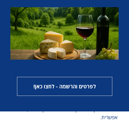
באיזה יין מומלץ לשלב פרמזן?
פרמזן מיושנת דורשת יינות בעלי גוף ועוצמה. אנחנו
אוהבים לשלב אותה עם יין אדום מבציר מאוחר או עם
יינות לבנים בעלי יישון בחבית, כמו שרדונה איכותי. גם
יינות מבעבעים יבשים כמו שמפניה או פרוסקו הם בני
לוויה נהדרים שחותכים את עושרו של הטעם.
להפוך מגבן לחוקר
גבינות
לפרטים והרשמה - לחצו כאן!
כפי שלמדנו בסיפור שלנו, המעבר מ"להתלהב מאכילת
גבינת בוטיק" ל"להפוך לגבנים" הוא דרך ארוכה, אבל
אפשרית.